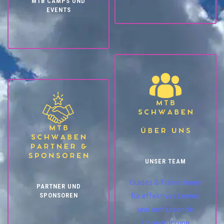
MTB CAMPS UND
.
EVENTS
.
UNSER TEAM
Guides & Trainer:innen
PARTNER UND
SPONSOREN
für effektives Lernen
und umfassende
.
Unterstützung