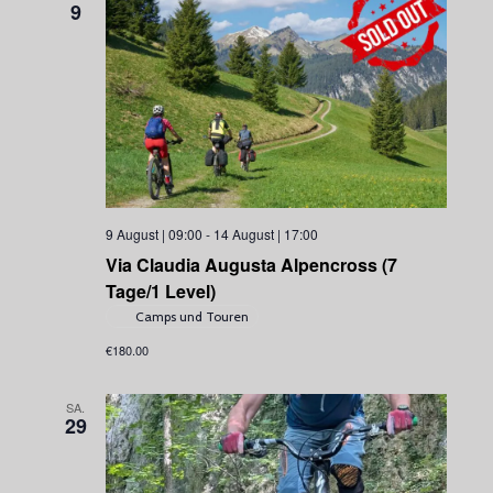
9
e
n
,
N
a
v
i
g
9 August | 09:00
-
14 August | 17:00
a
Via Claudia Augusta Alpencross (7
t
Tage/1 Level)
i
Camps und Touren
o
€180.00
n
SA.
29