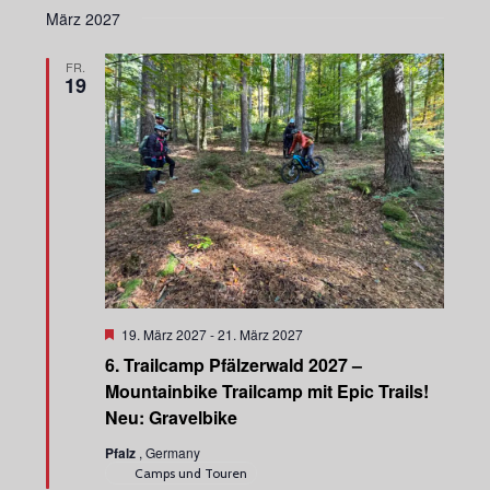
März 2027
FR.
19
H
19. März 2027
-
21. März 2027
e
6. Trailcamp Pfälzerwald 2027 –
r
v
Mountainbike Trailcamp mit Epic Trails!
o
Neu: Gravelbike
r
g
Pfalz
, Germany
e
h
Camps und Touren