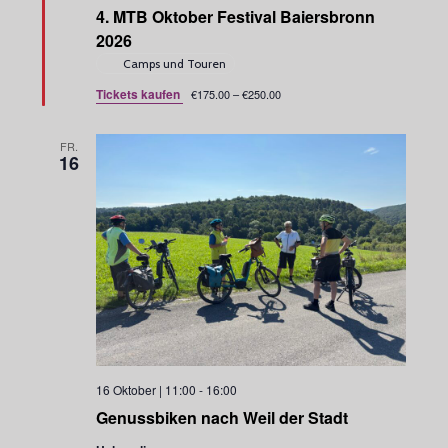
e
4. MTB Oktober Festival Baiersbronn
r
v
2026
o
Camps und Touren
r
g
Tickets kaufen
€175.00 – €250.00
e
h
o
FR.
b
16
e
n
16 Oktober | 11:00
-
16:00
Genussbiken nach Weil der Stadt