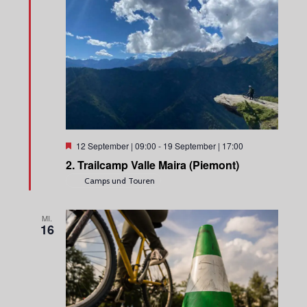
H
12 September | 09:00
-
19 September | 17:00
e
2. Trailcamp Valle Maira (Piemont)
r
v
Camps und Touren
o
r
g
MI.
e
16
h
o
b
e
n