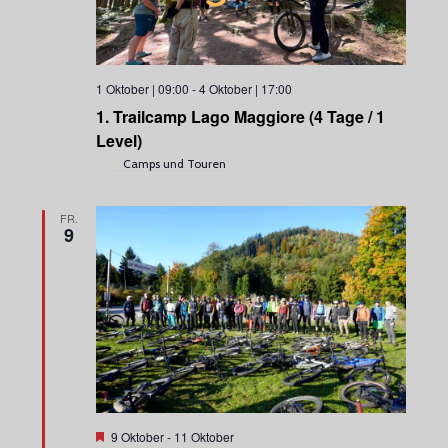
1 Oktober | 09:00
-
4 Oktober | 17:00
1. Trailcamp Lago Maggiore (4 Tage / 1
Level)
Camps und Touren
FR.
9
H
9 Oktober
-
11 Oktober