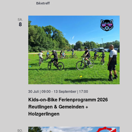
n
Biketreff
i
S
c
u
h
SA.
8
t
c
e
h
n
e
-
u
N
n
a
d
v
A
i
n
g
30 Juli | 09:00
-
13 September | 17:00
s
a
Kids-on-Bike Ferienprogramm 2026
t
i
Reutlingen & Gemeinden +
i
c
Holzgerlingen
o
h
n
t
SO.