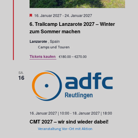
H
16. Januar 2027
-
24. Januar 2027
e
6. Trailcamp Lanzarote 2027 – Winter
r
v
zum Sommer machen
o
r
Lanzarote
, Spain
g
Camps und Touren
e
h
Tickets kaufen
€180.00 – €270.00
o
b
e
SA.
n
16
16. Januar 2027 | 10:00
-
18. Januar 2027 | 18:00
CMT 2027 – wir sind wieder dabei!
Veranstaltung Vor-Ort mit Aktion