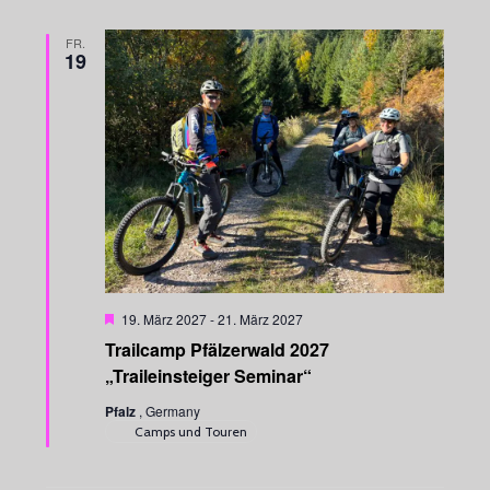
o
b
e
FR.
n
19
H
19. März 2027
-
21. März 2027
e
Trailcamp Pfälzerwald 2027
r
v
„Traileinsteiger Seminar“
o
r
Pfalz
, Germany
g
Camps und Touren
e
h
o