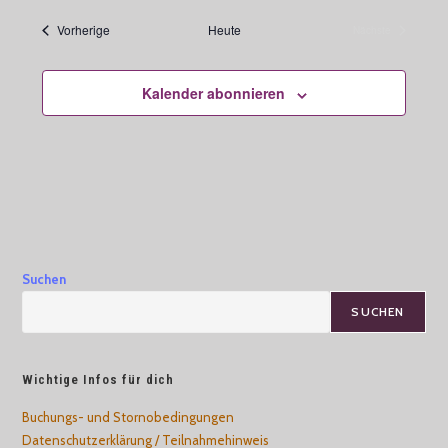
b
e
Veranstaltungen
Vorherige
Heute
Nächste
n
Veranstaltungen
Kalender abonnieren
Suchen
SUCHEN
Wichtige Infos für dich
Buchungs- und Stornobedingungen
Datenschutzerklärung / Teilnahmehinweis