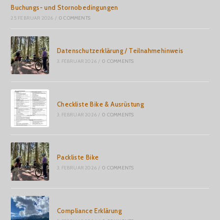
Buchungs- und Stornobedingungen
25. FEBRUAR 2026
/
0 COMMENTS
Datenschutzerklärung / Teilnahmehinweis
3. FEBRUAR 2026
/
0 COMMENTS
Checkliste Bike & Ausrüstung
3. FEBRUAR 2026
/
0 COMMENTS
Packliste Bike
3. FEBRUAR 2026
/
0 COMMENTS
Compliance Erklärung